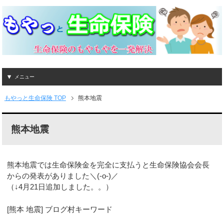
メニュー
もやっと生命保険 TOP
熊本地震
熊本地震
熊本地震では生命保険金を完全に支払うと生命保険協会会長
からの発表がありました＼(-o-)／
（↓4月21日追加しました。。）
[熊本 地震] ブログ村キーワード