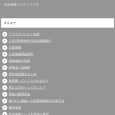
生命保険クラブ ツイてる
メニュー
アクサダイレクト生命
人生100年時代の生命保険選び
介護保険
介護保険関連資料
保険相談の比較
保険金と保険料
奨学金制度のまとめ
教育費っていくらかかるの？
死亡は万が一ってホント？
死後の整理資金
残された家族への必要保障額の計算方法
熊本地震
生命保険という不思議な商品