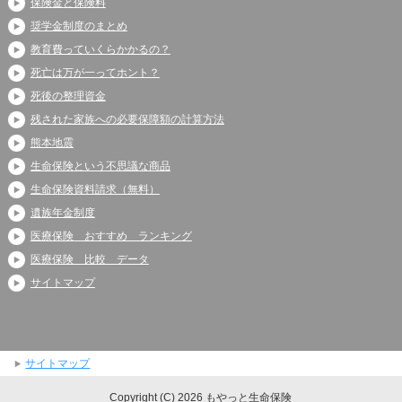
保険金と保険料
奨学金制度のまとめ
教育費っていくらかかるの？
死亡は万が一ってホント？
死後の整理資金
残された家族への必要保障額の計算方法
熊本地震
生命保険という不思議な商品
生命保険資料請求（無料）
遺族年金制度
医療保険 おすすめ ランキング
医療保険 比較 データ
サイトマップ
サイトマップ
Copyright (C) 2026 もやっと生命保険