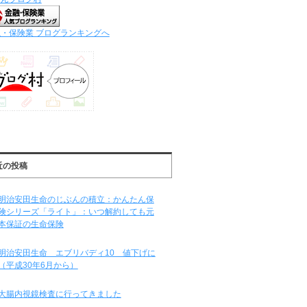
・保険業 ブログランキングへ
近の投稿
明治安田生命のじぶんの積立：かんたん保
険シリーズ「ライト」：いつ解約しても元
本保証の生命保険
明治安田生命 エブリバディ10 値下げに
（平成30年6月から）
大腸内視鏡検査に行ってきました