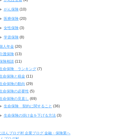
がん保険
(10)
医療保険
(20)
女性保険
(3)
学資保険
(8)
個人年金
(20)
介護保険
(13)
保険相談
(11)
生命保険 ランキング
(7)
生命保険と税金
(11)
生命保険の動向
(29)
生命保険の必要性
(5)
生命保険の見直し
(69)
生命保険 契約に関すること
(36)
生命保険の掛け金を下げる方法
(3)
ほんブログ村