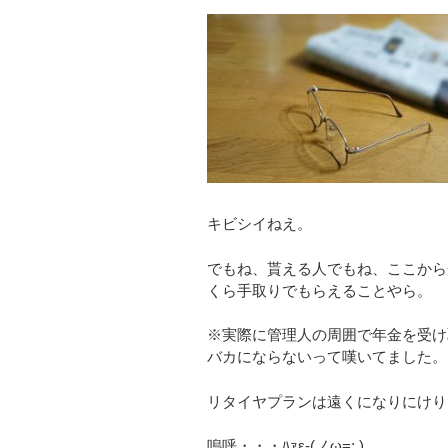
キビシイねえ。
でもね、貰える人でもね、ここから
くら手取りでもらえることやら。
※実際に管理人の周囲で年金を受け
バカにならないって嘆いてました。
リタイヤプランは遠くになりにけり
嗚呼・・・ﾊｧε-(ノω=; )