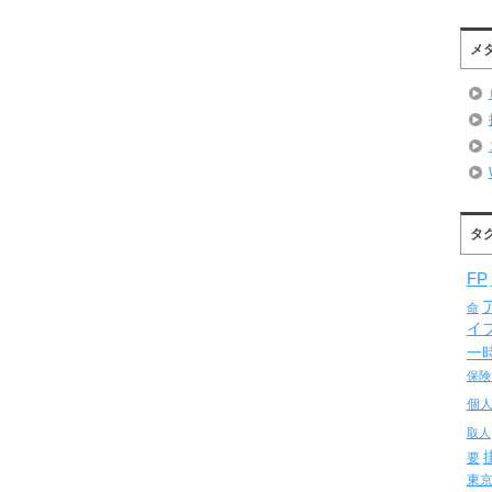
メ
タ
FP
命
イ
一
保険
個
取人
要
東