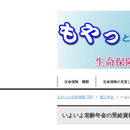
生命保険 種類
生命保険の見直
もやっと生命保険 TOP
個人年金
いよ
いよいよ老齢年金の受給資