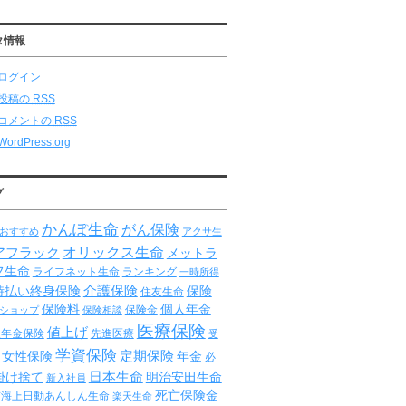
タ情報
ログイン
投稿の
RSS
コメントの
RSS
WordPress.org
グ
かんぽ生命
がん保険
おすすめ
アクサ生
オリックス生命
アフラック
メットラ
フ生命
ライフネット生命
ランキング
一時所得
介護保険
時払い終身保険
保険
住友生命
保険料
個人年金
保険金
ショップ
保険相談
医療保険
値上げ
人年金保険
先進医療
受
学資保険
定期保険
女性保険
年金
必
日本生命
掛け捨て
明治安田生命
新入社員
死亡保険金
京海上日動あんしん生命
楽天生命