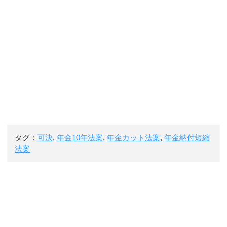
タグ：
可決
,
年金10年法案
,
年金カット法案
,
年金納付短縮
法案