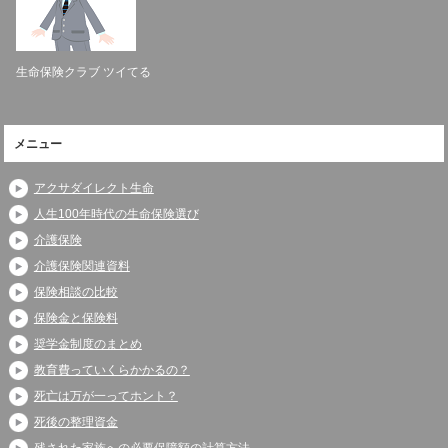
生命保険クラブ ツイてる
メニュー
アクサダイレクト生命
人生100年時代の生命保険選び
介護保険
介護保険関連資料
保険相談の比較
保険金と保険料
奨学金制度のまとめ
教育費っていくらかかるの？
死亡は万が一ってホント？
死後の整理資金
残された家族への必要保障額の計算方法