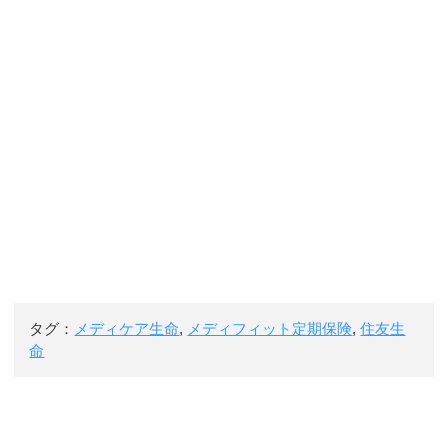
タグ：
メディケア生命
,
メディフィット定期保険
,
住友生
命