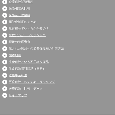
介護保険関連資料
保険相談の比較
保険金と保険料
奨学金制度のまとめ
教育費っていくらかかるの？
死亡は万が一ってホント？
死後の整理資金
残された家族への必要保障額の計算方法
熊本地震
生命保険という不思議な商品
生命保険資料請求（無料）
遺族年金制度
医療保険 おすすめ ランキング
医療保険 比較 データ
サイトマップ