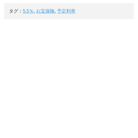
タグ：
5.5％
,
お宝保険
,
予定利率