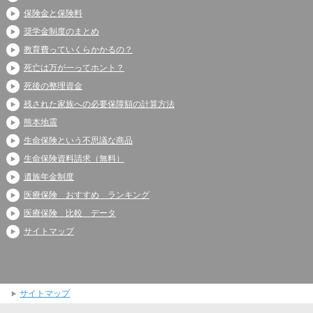
保険金と保険料
奨学金制度のまとめ
教育費っていくらかかるの？
死亡は万が一ってホント？
死後の整理資金
残された家族への必要保障額の計算方法
熊本地震
生命保険という不思議な商品
生命保険資料請求（無料）
遺族年金制度
医療保険 おすすめ ランキング
医療保険 比較 データ
サイトマップ
サイトマップ