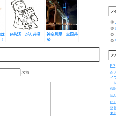
メ
険は
ja共済 がん共済
神奈川県 全国共
り！
済
タ
FP
名前
命
イ
一
保険
個
取人
要
東