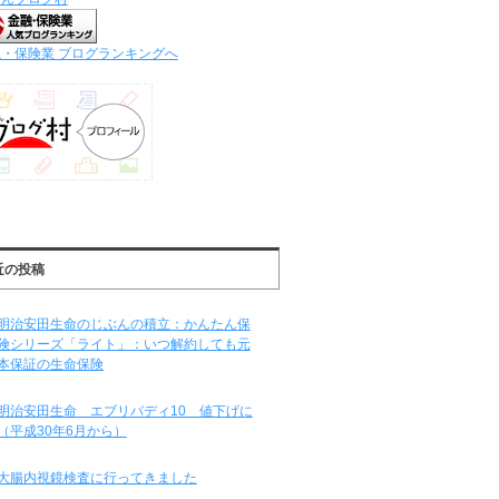
・保険業 ブログランキングへ
近の投稿
明治安田生命のじぶんの積立：かんたん保
険シリーズ「ライト」：いつ解約しても元
本保証の生命保険
明治安田生命 エブリバディ10 値下げに
（平成30年6月から）
大腸内視鏡検査に行ってきました