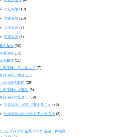
がん保険
(10)
医療保険
(20)
女性保険
(3)
学資保険
(8)
個人年金
(20)
介護保険
(13)
保険相談
(11)
生命保険 ランキング
(7)
生命保険と税金
(11)
生命保険の動向
(29)
生命保険の必要性
(5)
生命保険の見直し
(69)
生命保険 契約に関すること
(36)
生命保険の掛け金を下げる方法
(3)
ほんブログ村