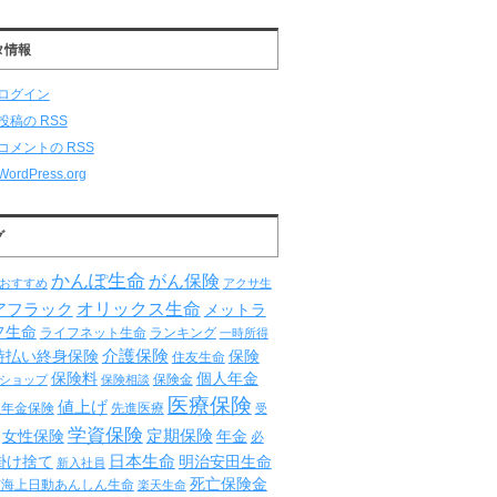
タ情報
ログイン
投稿の
RSS
コメントの
RSS
WordPress.org
グ
かんぽ生命
がん保険
おすすめ
アクサ生
オリックス生命
アフラック
メットラ
フ生命
ライフネット生命
ランキング
一時所得
介護保険
時払い終身保険
保険
住友生命
保険料
個人年金
保険金
ショップ
保険相談
医療保険
値上げ
人年金保険
先進医療
受
学資保険
定期保険
女性保険
年金
必
日本生命
掛け捨て
明治安田生命
新入社員
死亡保険金
京海上日動あんしん生命
楽天生命