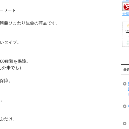
キーワード
金融
興亜ひまわり生命の商品です。
いタイプ。
00種類を保障。
も外来でも）
最
保障。
で。
ぶだけ。