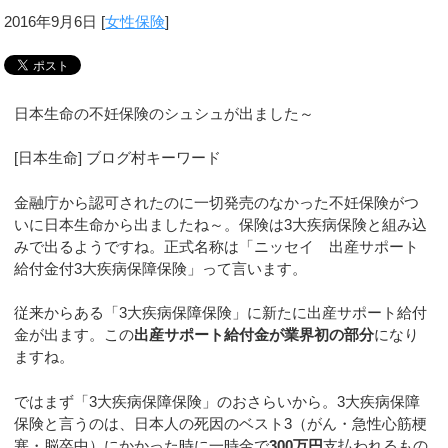
2016年9月6日
[
女性保険
]
日本生命の不妊保険のシュシュが出ました～
[日本生命] ブログ村キーワード
金融庁から認可されたのに一切発売のなかった不妊保険がつ
いに日本生命から出ましたね～。保険は3大疾病保険と組み込
みで出るようですね。正式名称は「ニッセイ 出産サポート
給付金付3大疾病保障保険」って言います。
従来からある「3大疾病保障保険」に新たに出産サポート給付
金が出ます。この
出産サポート給付金が業界初の部分
になり
ますね。
ではまず「3大疾病保障保険」のおさらいから。3大疾病保障
保険と言うのは、日本人の死因のベスト3（がん・急性心筋梗
塞・脳卒中）にかかった時に一時金で
300万円
支払われるもの