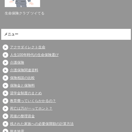
生命保険クラブ ツイてる
メニュー
アクサダイレクト生命
人生100年時代の生命保険選び
介護保険
介護保険関連資料
保険相談の比較
保険金と保険料
奨学金制度のまとめ
教育費っていくらかかるの？
死亡は万が一ってホント？
死後の整理資金
残された家族への必要保障額の計算方法
熊本地震