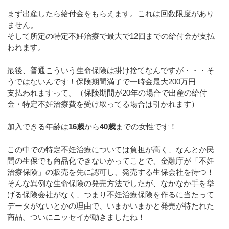
まず出産したら給付金をもらえます。これは回数限度があり
ません。
そして所定の特定不妊治療で最大で12回までの給付金が支払
われます。
最後、普通こういう生命保険は掛け捨てなんですが・・・そ
うではないんです！保険期間満了で一時金最大200万円
支払われますって。（保険期間が20年の場合で出産の給付
金・特定不妊治療費を受け取ってる場合は引かれます）
加入できる年齢は
16歳
から
40歳
までの女性です！
この中での特定不妊治療については負担が高く、なんとか民
間の生保でも商品化できないかってことで、金融庁が「不妊
治療保険」の販売を先に認可し、発売する生保会社を待つ！
そんな異例な生命保険の発売方法でしたが、なかなか手を挙
げる保険会社がなく、つまり不妊治療保険を作るに当たって
データがないとかの理由で、いまかいまかと発売が待たれた
商品。ついにニッセイが動きましたね！