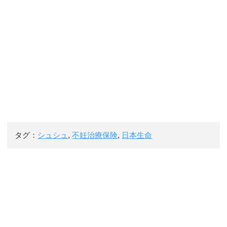
タグ：
シュシュ
,
不妊治療保険
,
日本生命