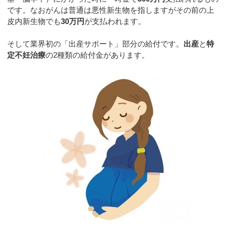
です。なおがんは普通は悪性新生物を指しますがその前の上
皮内新生物でも
30万円
が支払われます。
そして業界初の「出産サポート」部分の給付です。
出産
と
特
定不妊治療
の2種類の給付金があります。