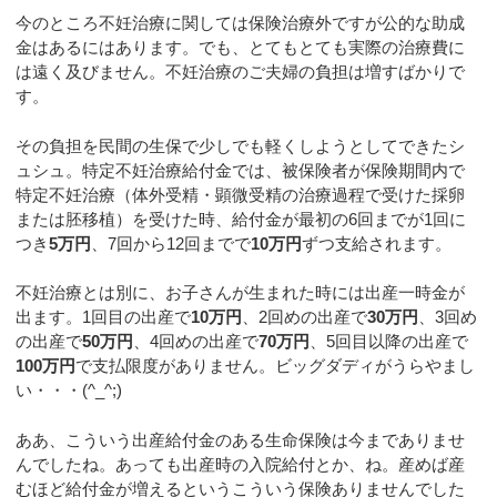
今のところ不妊治療に関しては保険治療外ですが公的な助成
金はあるにはあります。でも、とてもとても実際の治療費に
は遠く及びません。不妊治療のご夫婦の負担は増すばかりで
す。
その負担を民間の生保で少しでも軽くしようとしてできたシ
ュシュ。特定不妊治療給付金では、被保険者が保険期間内で
特定不妊治療（体外受精・顕微受精の治療過程で受けた採卵
または胚移植）を受けた時、給付金が最初の6回までが1回に
つき
5万円
、7回から12回までで
10万円
ずつ支給されます。
不妊治療とは別に、お子さんが生まれた時には出産一時金が
出ます。1回目の出産で
10万円
、2回めの出産で
30万円
、3回め
の出産で
50万円
、4回めの出産で
70万円
、5回目以降の出産で
100万円
で支払限度がありません。ビッグダディがうらやまし
い・・・(^_^;)
ああ、こういう出産給付金のある生命保険は今までありませ
んでしたね。あっても出産時の入院給付とか、ね。産めば産
むほど給付金が増えるというこういう保険ありませんでした