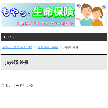
メニュー
もやっと生命保険 TOP
生命保険 種類
ja共済 終身
ja共済 終身
スポンサードリンク