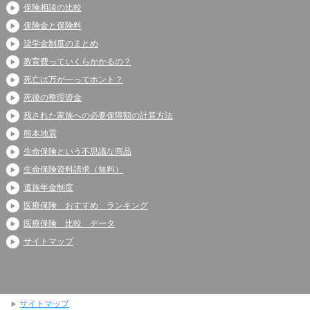
保険相談の比較
保険金と保険料
奨学金制度のまとめ
教育費っていくらかかるの？
死亡は万が一ってホント？
死後の整理資金
残された家族への必要保障額の計算方法
熊本地震
生命保険という不思議な商品
生命保険資料請求（無料）
遺族年金制度
医療保険 おすすめ ランキング
医療保険 比較 データ
サイトマップ
サイトマップ