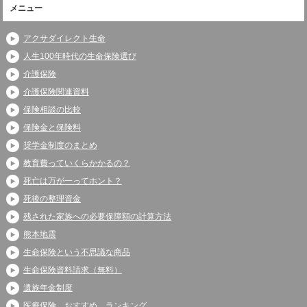
メニュー
アクサダイレクト生命
人生100年時代の生命保険選び
介護保険
介護保険関連資料
保険相談の比較
保険金と保険料
奨学金制度のまとめ
教育費っていくらかかるの？
死亡は万が一ってホント？
死後の整理資金
残された家族への必要保障額の計算方法
熊本地震
生命保険という不思議な商品
生命保険資料請求（無料）
遺族年金制度
医療保険 おすすめ ランキング